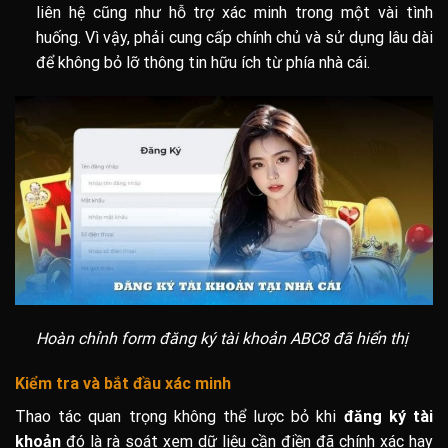
liên hệ cũng như hỗ trợ xác minh trong một vài tình
huống. Vì vậy, phải cung cấp chính chủ và sử dụng lâu dài
để không bỏ lỡ thông tin hữu ích từ phía nhà cái.
Hoàn chỉnh form đăng ký tài khoản ABC8 đã hiển thị
Kiểm tra và bắt đầu xác minh
Thao tác quan trọng không thể lược bỏ khi
đăng ký tài
khoản
đó là rà soát xem dữ liệu cần điền đã chính xác hay