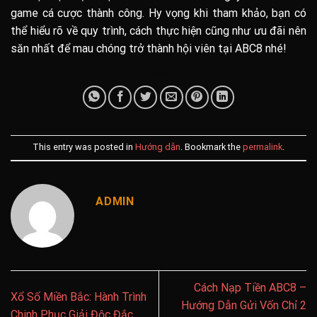
game cá cược thành công. Hy vọng khi tham khảo, bạn có
thể hiểu rõ về quy trình, cách thực hiện cũng như ưu đãi nên
săn nhất để mau chóng trở thành hội viên tại ABC8 nhé!
This entry was posted in
Hướng dẫn
. Bookmark the
permalink
.
ADMIN
Cách Nạp Tiền ABC8 –
Xổ Số Miền Bắc: Hành Trình
Hướng Dẫn Gửi Vốn Chỉ 2
Chinh Phục Giải Độc Đắc