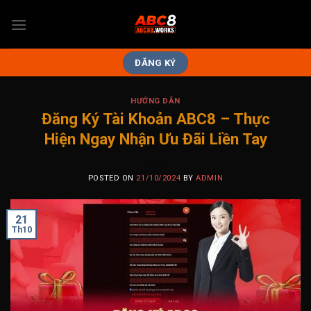
Skip
to
content
ĐĂNG KÝ
HƯỚNG DẪN
Đăng Ký Tài Khoản ABC8 – Thực
Hiện Ngay Nhận Ưu Đãi Liền Tay
POSTED ON
21/10/2024
BY
ADMIN
21
Th10