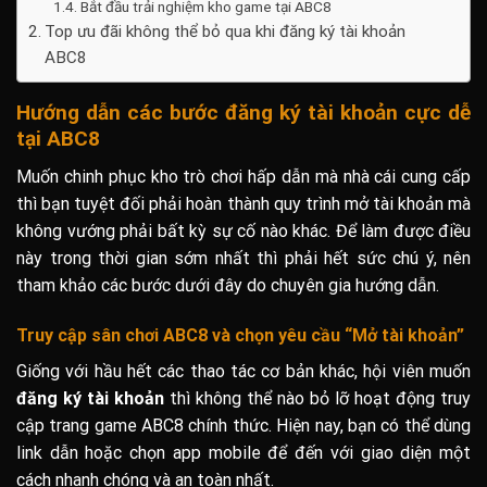
Bắt đầu trải nghiệm kho game tại ABC8
Top ưu đãi không thể bỏ qua khi đăng ký tài khoản
ABC8
Hướng dẫn các bước đăng ký tài khoản cực dễ
tại ABC8
Muốn chinh phục kho trò chơi hấp dẫn mà nhà cái cung cấp
thì bạn tuyệt đối phải hoàn thành quy trình mở tài khoản mà
không vướng phải bất kỳ sự cố nào khác. Để làm được điều
này trong thời gian sớm nhất thì phải hết sức chú ý, nên
tham khảo các bước dưới đây do chuyên gia hướng dẫn.
Truy cập sân chơi ABC8 và chọn yêu cầu “Mở tài khoản”
Giống với hầu hết các thao tác cơ bản khác, hội viên muốn
đăng ký tài khoản
thì không thể nào bỏ lỡ hoạt động truy
cập trang game ABC8 chính thức. Hiện nay, bạn có thể dùng
link dẫn hoặc chọn app mobile để đến với giao diện một
cách nhanh chóng và an toàn nhất.