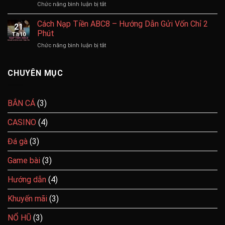
ở
Chức năng bình luận bị tắt
Chơi
Lệ
Hướng
Là
Chuẩn
Dẫn
Cách Nạp Tiền ABC8 – Hướng Dẫn Gửi Vốn Chỉ 2
Thắng,
Cho
21
Rút
Nhận
Phút
Người
Th10
Tiền
Thưởng
Mới
ở
Chức năng bình luận bị tắt
–
Ngay
Cách
Đơn
Lập
Nạp
Giản
Tức
Tiền
CHUYÊN MỤC
Và
ABC8
An
–
Toàn
Hướng
Tại
BẮN CÁ
(3)
Dẫn
ABC8
Gửi
CASINO
(4)
Vốn
Chỉ
2
Đá gà
(3)
Phút
Game bài
(3)
Hướng dẫn
(4)
Khuyến mãi
(3)
NỔ HŨ
(3)