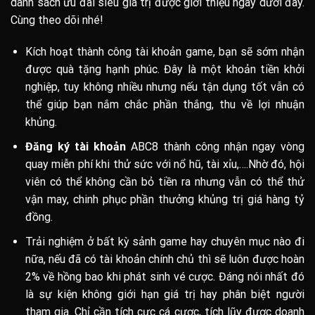
danh sách ưu đãi siêu giá trị được giới thiệu ngay dưới đây.
Cùng theo dõi nhé!
Kích hoạt thành công tài khoản game, bạn sẽ sớm nhận
được quà tặng hạnh phúc. Đây là một khoản tiền khởi
nghiệp, tuy không nhiều nhưng nếu tận dụng tốt vẫn có
thể giúp bạn nắm chắc phần thắng, thu về lợi nhuận
khủng.
Đăng ký tài khoản
ABC8 thành công nhận ngay vòng
quay miễn phí khi thử sức với nổ hũ, tài xỉu,….Nhờ đó, hội
viên có thể không cần bỏ tiền ra nhưng vẫn có thể thử
vận may, chinh phục phần thưởng khủng trị giá hàng tỷ
đồng.
Trải nghiệm ở bất kỳ sảnh game hay chuyên mục nào đi
nữa, nếu đã có tài khoản chính chủ thì sẽ luôn được hoàn
2% về hồng bao khi phát sinh vé cược. Đáng nói nhất đó
là sự kiện không giới hạn giá trị hay phân biệt người
tham gia. Chỉ cần tích cực cá cược, tích lũy được doanh