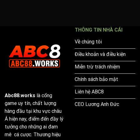
THÔNG TIN NHÀ CÁI
Về chúng tôi
Điều khoản và điều kiện
Miễn trừ trách nhiệm
Chính sách bảo mật
Liên hệ ABC8
Abc88.works
là cổng
game uy tín, chất lượng
CEO Lương Anh Đức
hàng đầu tại khu vực châu
Á hiện nay, điểm đến đầy lý
tưởng cho những ai đam
mê cá cược. Thương hiệu