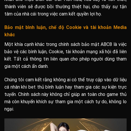
thành viên sẽ được bồi thường thiệt hại, cho thấy sự tận
tâm của nhà cái trong việc cam kết quyền lợi họ.
Bảo mật bình luận, chế độ Cookie và tài khoản Media
khác
Một khía cạnh khác trong chính sách bảo mật ABC8 là việc
bảo vệ các bình luận, Cookie, tài khoản mạng xã hội đã liên
kết. Tất cả thông tin liên quan cho phép người dùng tham
gia một cách ẩn danh.
Chúng tôi cam kết rằng không ai có thể truy cập vào dữ liệu
cá nhân khi bet thủ bình luận hay tham gia các sự kiện trực
tuyến. Chính sách này không chỉ giúp an toàn cho game thủ
mà còn khuyến khích sự tham gia một cách tự do, không lo
ngại.