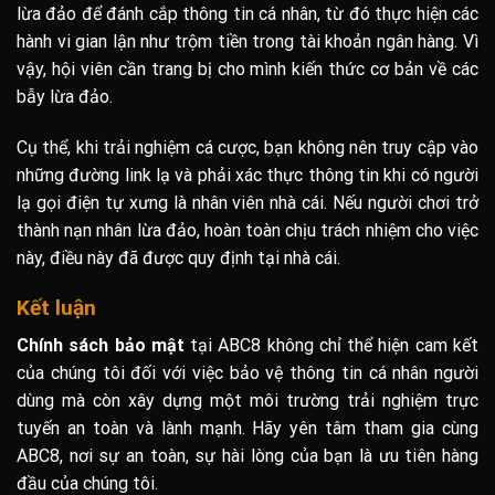
lừa đảo để đánh cắp thông tin cá nhân, từ đó thực hiện các
hành vi gian lận như trộm tiền trong tài khoản ngân hàng. Vì
vậy, hội viên cần trang bị cho mình kiến thức cơ bản về các
bẫy lừa đảo.
Cụ thể, khi trải nghiệm cá cược, bạn không nên truy cập vào
những đường link lạ và phải xác thực thông tin khi có người
lạ gọi điện tự xưng là nhân viên nhà cái. Nếu người chơi trở
thành nạn nhân lừa đảo, hoàn toàn chịu trách nhiệm cho việc
này, điều này đã được quy định tại nhà cái.
Kết luận
Chính sách bảo mật
tại ABC8 không chỉ thể hiện cam kết
của chúng tôi đối với việc bảo vệ thông tin cá nhân người
dùng mà còn xây dựng một môi trường trải nghiệm trực
tuyến an toàn và lành mạnh. Hãy yên tâm tham gia cùng
ABC8, nơi sự an toàn, sự hài lòng của bạn là ưu tiên hàng
đầu của chúng tôi.