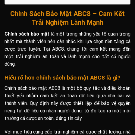
Chính Sách Bảo Mật ABC8 – Cam Kết
Trải Nghiệm Lành Mạnh
Chính sách bảo mật
là một trong những yếu tố quan trọng
nhất mà thành viên nên cân nhắc khi lựa chọn nền tảng cá
cược trực tuyến. Tại ABC8, chúng tôi cam kết mang đến
một trải nghiệm an toàn và lành mạnh cho tất cả người
dùng.
Hiểu rõ hơn chính sách bảo mật ABC8 là gì?
Chính sách bảo mật ABC8 là một bộ quy tắc và điều khoản
thiết yếu nhằm cam kết an toàn dữ liệu giữa nhà cái và
thành viên. Quy định này được thiết lập để bảo vệ quyền
riêng tư, dữ liệu cá nhân người dùng, từ đó tạo ra một môi
trường cá cược an toàn, đáng tin cậy.
Với mục tiêu cung cấp trải nghiệm cá cược chất lượng, nhà