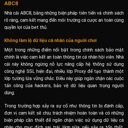
ABC8
Nhà cái ABC8, bằng những biện pháp tiên tiến và chính sách
rõ ràng, cam kết mang đến môi trường cá cược an toàn cùng
quyền lợi của bet thủ.
Không làm lộ dữ liệu cá nhân của người chơi
Một trong những điểm nổi bật trong chính sách bảo mật
chính là việc cam kết an toàn thông tin cá nhân hội viên. Nhà
cái này không ngừng nỗ lực nâng cấp hệ thống sử dụng
công nghệ SSL hiện đại, nhiều lớp Proxy để tạo thành một
lớp tường lửa vững chắc. Điều này giúp ngăn chặn các cuộc
tấn công của hackers, bảo vệ dữ liệu quan trọng người
dùng.
Trong trường hợp xảy ra sự cố như thông tin bị đánh cắp,
đơn vị cam kết sẽ chịu trách nhiệm hoàn toàn và có những
biện pháp cần thiết để ngăn chặn việc sử dụng dữ liệu cá
nhân cho mục đích sai trái. Hơn nữa, nếu xảy ra tổn thất,