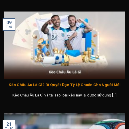
09
Th5
Kèo Châu Âu Là Gì? Bí Quyết Đọc Tỷ Lệ Chuẩn Cho Người Mới
Kèo Châu Âu Là Gì và tại sao loại kèo này lại được sử dụng [...]
21
Th10