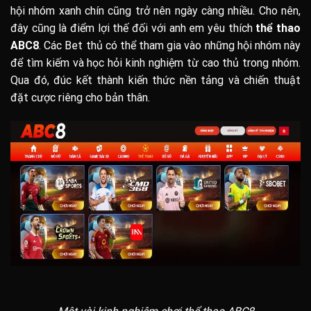
hội nhóm xanh chín cũng trở nên ngày càng nhiều. Cho nên,
đây cũng là điểm lợi thế đối với anh em yêu thích
thể thao
ABC8
. Các Bet thủ có thể tham gia vào những hội nhóm này
để tìm kiếm và học hỏi kinh nghiệm từ cao thủ trong nhóm.
Qua đó, đúc kết thành kiến thức nền tảng và chiến thuật
đặt cược riêng cho bản thân.