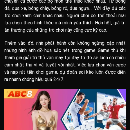
chuyên cá cược các bộ môn thể thao khác nhau. Từ bóng
đá, đua xe, bóng chày, bóng rổ, đua ngựa,… Với đầy đủ các
trò chơi xanh chín khác nhau. Người chơi có thể thoải mái
lựa chọn theo hình thức mà mình yêu thích. Hơn hết, giá trị
ăn thưởng của những trò chơi này cũng cực kỳ cao.
Thêm vào đó, nhà phát hành còn không ngừng cập nhật
những hình ảnh đồ họa sắc nét trong game. Game thủ khi
tham gia giải trí thử vận may tại đây từ đó sẽ luôn có nhiều
cảm nhật thú vị và tuyệt vời nhất. Việc lựa chọn ván cược
và nạp rút tiền chơi game, dự đoán soi kèo luôn được diễn
ra nhanh chóng hiệu quả 24/7.