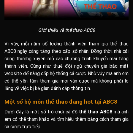
Giới thiệu về thể thao ABC8
Vì vậy, mỗi năm số lượng thành viên tham gia thể thao
ABC8 ngày càng tăng theo cấp số nhân. Đồng thời, nhà cái
cũng thường xuyên mở các chương trình khuyến mãi tặng
thành viên. Cũng như thuê đội ngũ chuyên gia bảo mật
website để nâng cấp hệ thống cá cược. Nhờ vậy mà anh em
có thể yên tâm tham gia mọi ván cược mà không phải lo
lắng về việc bị kẻ gian đánh cắp thông tin.
Một số bộ môn thể thao đang hot tại ABC8
Dưới đây là một số trò chơi cá độ
thể thao ABC8
mà anh
em có thể tham khảo và tìm hiểu thêm bằng cách tham gia
cá cược trực tiếp.