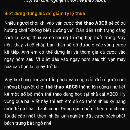
Một vài kinh nghiệm chơi thể thao ABC8
Biết dừng đúng lúc để giảm tỷ lệ thua
Nhiều người chơi khi vào ván cược
thể thao ABC8
sẽ có xu
hướng chơi “không biết đường về”. Dẫn đến tình trạng càng
chơi lại càng thua và có những trường hợp mất trắng. Vậy
nên, thay vì cố chấp bản thân sẽ gỡ được ở các vòng cược
kế tiếp. Anh em có thể dừng lại và tham gia cá cược vào
ngày hôm sau. Vì biết đâu vào ngày hôm sau thì vận may
của các bạn lại quay trở lại.
Vậy là chúng tôi vừa tổng hợp và cung cấp đến người chơi
những bí quyết chơi
thể thao ABC8
thắng lớn cũng như liệt
kê một số bộ môn thể thao đang hot tại nhà cái ABC8. Hy
vọng qua bài viết này thì anh em sẽ có thêm nhiều kỹ năng
mới để gặt hái thành công. Đừng quên bấm theo dõi chúng
tôi để cập nhật thêm nhiều kinh nghiệm đặt cược bách phát
bách trúng bất ngờ nhé!