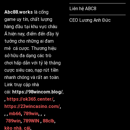
Liên hệ ABC8
Abc88.works
là cổng
game uy tín, chất lượng
CEO Lương Anh Đức
hàng đầu tại khu vực châu
Á hiện nay, điểm đến đầy lý
tưởng cho những ai đam
mê cá cược. Thương hiệu
sở hữu đa dạng các trò
chơi hấp dẫn với tỷ lệ thắng
cược siêu cao, nạp rút tiền
nhanh chóng và rất an toàn.
Link truy cập nhà
cái:
https://98wincom.blog/
,
,
https://ok365.center/
,
https://23wincasino.com/
,
, ,
mb66
,
789win
, , ,
789win
,
789WIN
,
88clb
,
kèo nhà. cái
,