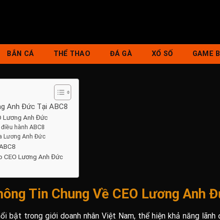
BẮN CÁ
THỂ THAO
ĐÁ GÀ
XỔ SỐ
GAME B
ng Anh Đức Tại ABC8
EO Lương Anh Đức
g điều hành ABC8
của Lương Anh Đức
 ABC8
ào CEO Lương Anh Đức
hông Tin Chung Về CEO Lương Anh 
i bật trong giới doanh nhân Việt Nam, thể hiện khả năng lãnh 