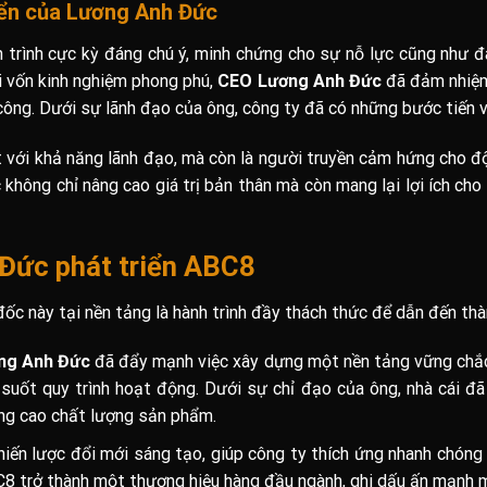
riển của Lương Anh Đức
h trình cực kỳ đáng chú ý, minh chứng cho sự nỗ lực cũng như đ
i vốn kinh nghiệm phong phú,
CEO Lương Anh Đức
đã đảm nhiệm 
công. Dưới sự lãnh đạo của ông, công ty đã có những bước tiến v
t với khả năng lãnh đạo, mà còn là người truyền cảm hứng cho đội
hông chỉ nâng cao giá trị bản thân mà còn mang lại lợi ích cho 
Đức phát triển ABC8
đốc này tại nền tảng là hành trình đầy thách thức để dẫn đến thà
ng Anh Đức
đã đẩy mạnh việc xây dựng một nền tảng vững chắc 
 suốt quy trình hoạt động. Dưới sự chỉ đạo của ông, nhà cái đ
âng cao chất lượng sản phẩm.
iến lược đổi mới sáng tạo, giúp công ty thích ứng nhanh chóng 
 trở thành một thương hiệu hàng đầu ngành, ghi dấu ấn mạnh mẽ