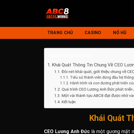
Skip
to
content
TRANG CHỦ
CASINO
NỔ HŨ
Table of Contents
Khái Quát Thông Tin Chung Về CEO Lươ
Đôi nét khái quát, giới thiệu chung về C
Tiểu sử thành viên đứng đầu hệ thốn
Hành trình và con đường phát triển 
Quá trình CEO Lương Anh Đức phát triển
Một vài thành tựu ABC8 đạt được nhờ v
Kết luận
Khái Quát T
CEO Lương Anh Đức
là một gương mặt nổ