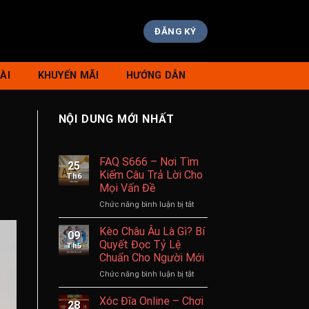
ĐĂNG KÝ
ÀI
KHUYẾN MÃI
HƯỚNG DẪN
NỘI DUNG MỚI NHẤT
FAQ S666 – Nơi Tìm
25
Kiếm Câu Trả Lời Cho
Th6
Mọi Vấn Đề
ở
Chức năng bình luận bị tắt
FAQ
S666
Kèo Châu Âu Là Gì? Bí
09
–
Quyết Đọc Tỷ Lệ
Th5
Nơi
Chuẩn Cho Người Mới
Tìm
ở
Chức năng bình luận bị tắt
Kiếm
Kèo
Câu
Châu
Trả
Xóc Đĩa Online – Chơi
28
Âu