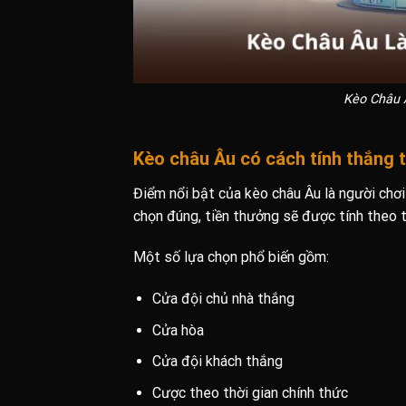
Kèo Châu 
Kèo châu Âu có cách tính thắng 
Điểm nổi bật của kèo châu Âu là người chơi
chọn đúng, tiền thưởng sẽ được tính theo t
Một số lựa chọn phổ biến gồm:
Cửa đội chủ nhà thắng
Cửa hòa
Cửa đội khách thắng
Cược theo thời gian chính thức