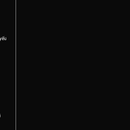
 yếu
i