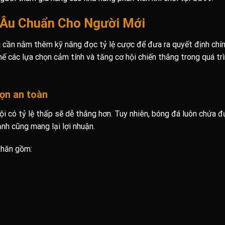
 Âu Chuẩn Cho Người Mới
i cần nắm thêm kỹ năng đọc tỷ lệ cược để đưa ra quyết định chí
hế các lựa chọn cảm tính và tăng cơ hội chiến thắng trong quá tr
họn an toàn
i có tỷ lệ thấp sẽ dễ thắng hơn. Tuy nhiên, bóng đá luôn chứa 
nh cũng mang lại lợi nhuận.
khăn gồm: