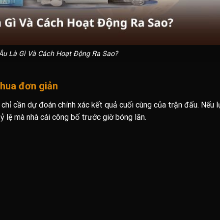
Âu Là Gì Và Cách Hoạt Động Ra Sao?
thua đơn giản
 chỉ cần dự đoán chính xác kết quả cuối cùng của trận đấu. Nếu l
ỷ lệ mà nhà cái công bố trước giờ bóng lăn.