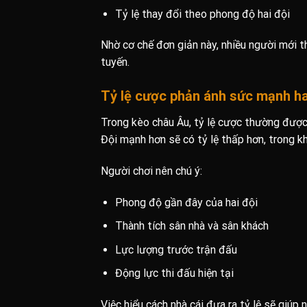
Tỷ lệ thay đổi theo phong độ hai đội
Nhờ cơ chế đơn giản này, nhiều người mới 
tuyến.
Tỷ lệ cược phản ánh sức mạnh ha
Trong kèo châu Âu, tỷ lệ cược thường được
Đội mạnh hơn sẽ có tỷ lệ thấp hơn, trong 
Người chơi nên chú ý:
Phong độ gần đây của hai đội
Thành tích sân nhà và sân khách
Lực lượng trước trận đấu
Động lực thi đấu hiện tại
Việc hiểu cách nhà cái đưa ra tỷ lệ sẽ giúp