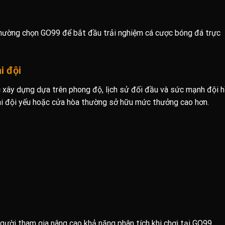
thường chọn GO99 để bắt đầu trải nghiệm cá cược bóng đá trực
i đội
 xây dựng dựa trên phong độ, lịch sử đối đầu và sức mạnh đội h
khi đội yếu hoặc cửa hòa thường sở hữu mức thưởng cao hơn.
 người tham gia nâng cao khả năng phân tích khi chơi tại GO99.