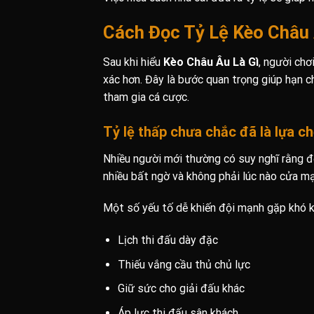
Cách Đọc Tỷ Lệ Kèo Châu
Sau khi hiểu
Kèo Châu Âu Là Gì
, người chơ
xác hơn. Đây là bước quan trọng giúp hạn c
tham gia cá cược.
Tỷ lệ thấp chưa chắc đã là lựa c
Nhiều người mới thường có suy nghĩ rằng độ
nhiều bất ngờ và không phải lúc nào cửa mạ
Một số yếu tố dễ khiến đội mạnh gặp khó 
Lịch thi đấu dày đặc
Thiếu vắng cầu thủ chủ lực
Giữ sức cho giải đấu khác
Áp lực thi đấu sân khách