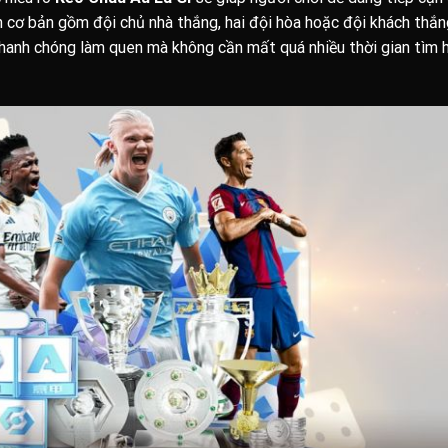
ọn cơ bản gồm đội chủ nhà thắng, hai đội hòa hoặc đội khách thắn
nhanh chóng làm quen mà không cần mất quá nhiều thời gian tìm 