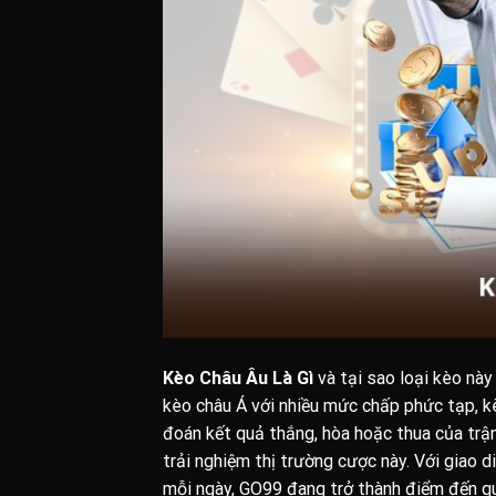
Kèo Châu Âu Là Gì
và tại sao loại kèo này
kèo châu Á với nhiều mức chấp phức tạp, kè
đoán kết quả thắng, hòa hoặc thua của trận
trải nghiệm thị trường cược này. Với giao d
mỗi ngày, GO99 đang trở thành điểm đến qu