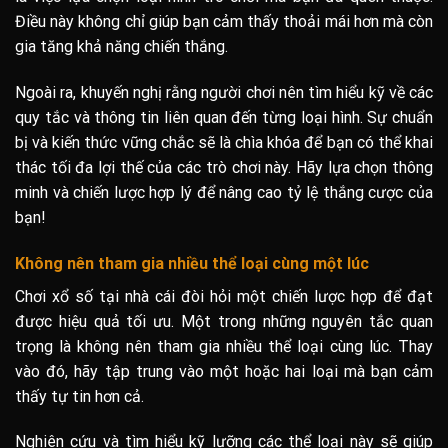
Điều này không chỉ giúp bạn cảm thấy thoải mái hơn mà còn
gia tăng khả năng chiến thắng.
Ngoài ra, khuyến nghị rằng người chơi nên tìm hiểu kỹ về các
quy tắc và thông tin liên quan đến từng loại hình. Sự chuẩn
bị và kiến thức vững chắc sẽ là chìa khóa để bạn có thể khai
thác tối đa lợi thế của các trò chơi này. Hãy lựa chọn thông
minh và chiến lược hợp lý để nâng cao tỷ lệ thắng cược của
bạn!
Không nên tham gia nhiều thể loại cùng một lúc
Chơi xổ số tại nhà cái đòi hỏi một chiến lược hợp để đạt
được hiệu quả tối ưu. Một trong những nguyên tắc quan
trọng là không nên tham gia nhiều thể loại cùng lúc. Thay
vào đó, hãy tập trung vào một hoặc hai loại mà bạn cảm
thấy tự tin hơn cả.
Nghiên cứu và tìm hiểu kỹ lưỡng các thể loại này sẽ giúp