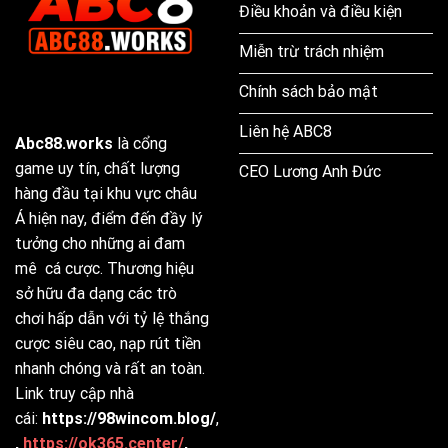
Điều khoản và điều kiện
Miễn trừ trách nhiệm
Chính sách bảo mật
Liên hệ ABC8
Abc88.works
là cổng
game uy tín, chất lượng
CEO Lương Anh Đức
hàng đầu tại khu vực châu
Á hiện nay, điểm đến đầy lý
tưởng cho những ai đam
mê cá cược. Thương hiệu
sở hữu đa dạng các trò
chơi hấp dẫn với tỷ lệ thắng
cược siêu cao, nạp rút tiền
nhanh chóng và rất an toàn.
Link truy cập nhà
cái:
https://98wincom.blog/
,
,
https://ok365.center/
,