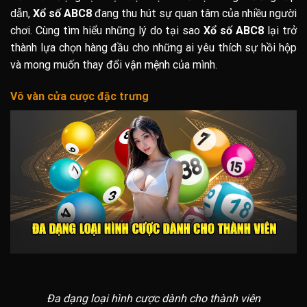
dẫn,
Xổ số ABC8
đang thu hút sự quan tâm của nhiều người
chơi. Cùng tìm hiểu những lý do tại sao
Xổ số ABC8
lại trở
thành lựa chọn hàng đầu cho những ai yêu thích sự hồi hộp
và mong muốn thay đổi vận mệnh của mình.
Vô vàn cửa cược đặc trưng
Đa dạng loại hình cược dành cho thành viên