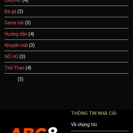
CASINO
(4)
Chỉ
2
Đá gà
(3)
Phút
Game bài
(3)
Hướng dẫn
(4)
Khuyến mãi
(3)
NỔ HŨ
(3)
Thể Thao
(4)
Xổ số
(3)
THÔNG TIN NHÀ CÁI
Về chúng tôi