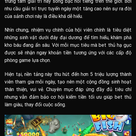
trung tâm giải trí hay sòng bạc nổi tiếng trên thế giới. Bởi
nhu cầu giải trí trực tuyến ngày một tăng cao nên sự ra đời
của sảnh chơi này là điều khá dễ hiểu.
Nhìn chung, nhiệm vụ chính của hội viên chính là tiêu diệt
những sinh vật dưới đáy đại dương để tìm hiểu, khám phá
kho báu đang ẩn sâu. Với mỗi mục tiêu mà bet thủ hạ gục
được sẽ nhận ngay khoản tiền tương ứng với các cấp độ
phòng game lựa chọn.
Hiện tại, nền tảng này thu hút đến hơn 5 triệu lượng thành
viên tham gia mỗi ngày, tạo nên một cộng đồng sinh hoạt
thân thiện, vui vẻ. Chuyên mục đáp ứng đầy đủ tiêu chí
nhưng vẫn đảm bảo cơ hội kiếm tiền tối ưu giúp bet thủ
làm giàu, thay đổi cuộc sống.