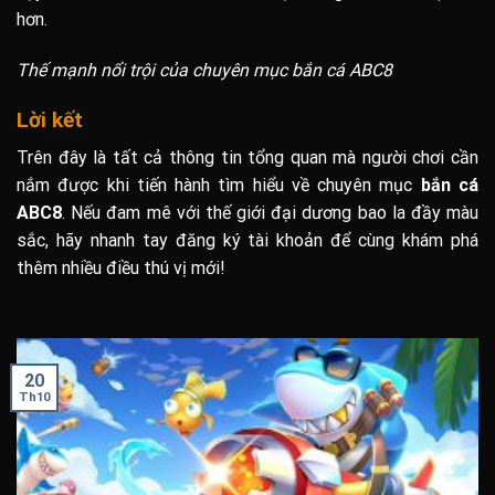
hơn.
Thế mạnh nổi trội của chuyên mục bắn cá ABC8
Lời kết
Trên đây là tất cả thông tin tổng quan mà người chơi cần
nắm được khi tiến hành tìm hiểu về chuyên mục
bắn cá
ABC8
. Nếu đam mê với thế giới đại dương bao la đầy màu
sắc, hãy nhanh tay đăng ký tài khoản để cùng khám phá
thêm nhiều điều thú vị mới!
20
Th10