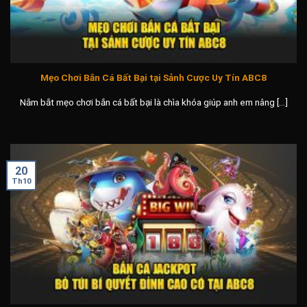
Mẹo Chơi Bắn Cá Bất Bại tại Sảnh Cược Uy Tín ABC8
Nắm bắt mẹo chơi bắn cá bất bại là chìa khóa giúp anh em nâng [...]
20
Th10