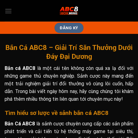
Skip
to
content
ĐĂNG KÝ
Bắn Cá ABC8 – Giải Trí Săn Thưởng Dưới
Đáy Đại Dương
Bắn cá ABC8
là một cái tên không còn quá xa lạ đối với
những game thủ chuyên nghiệp. Sảnh cược này mang đến
một trải nghiệm giải trí đổi thưởng vô cùng lôi cuốn, hấp
dẫn. Trong bài viết ngày hôm nay, hãy cùng chúng tôi khám
phá thêm nhiều thông tin liên quan tới chuyên mục này!
Tìm hiểu sơ lược về sảnh bắn cá ABC8
Bắn Cá ABC8
là sảnh cược chuyên cung cấp các sản phẩm
phát triển và cải tiến từ hệ thống máy game tại siêu thị,