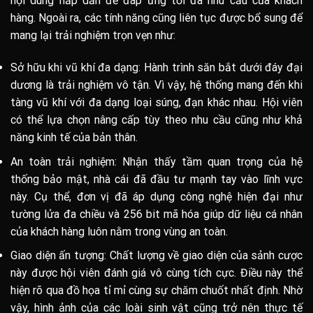
nội dung hấp dẫn để đáp ứng tối đa nhu cầu của khách
hàng. Ngoài ra, các tính năng cũng liên tục được bổ sung để
mang lại trải nghiệm trọn vẹn như:
Sở hữu khi vũ khí đa dạng: Hành trình săn bắt dưới đáy đại
dương là trải nghiệm vô tận. Vì vậy, hệ thống mang đến khi
tàng vũ khí với đa dạng loại súng, đạn khác nhau. Hội viên
có thể lựa chọn nâng cấp tùy theo nhu cầu cũng như khả
năng kinh tế của bản thân.
An toàn trải nghiệm: Nhận thấy tầm quan trọng của hệ
thống bảo mật, nhà cái đã đầu tư mạnh tay vào lĩnh vực
này. Cụ thể, đơn vị đã áp dụng công nghệ hiện đại như
tường lửa đa chiều và 256 bit mã hóa giúp dữ liệu cá nhân
của khách hàng luôn nằm trong vùng an toàn.
Giao diện ấn tượng: Chất lượng về giao diện của sảnh cược
này được hội viên đánh giá vô cùng tích cực. Điều này thể
hiện rõ qua đồ họa tỉ mỉ cùng sự chăm chuốt nhất định. Nhờ
vậy, hình ảnh của các loài sinh vật cũng trở nên thực tế