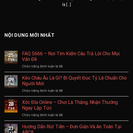
là [...]
NỘI DUNG MỚI NHẤT
FAQ S666 – Nơi Tìm Kiếm Câu Trả Lời Cho Mọi
25
Vấn Đề
Th6
ở
Chức năng bình luận bị tắt
FAQ
S666
Kèo Châu Âu Là Gì? Bí Quyết Đọc Tỷ Lệ Chuẩn Cho
09
–
Người Mới
Th5
Nơi
ở
Chức năng bình luận bị tắt
Tìm
Kèo
Kiếm
Châu
Xóc Đĩa Online – Chơi Là Thắng, Nhận Thưởng
Câu
28
Âu
Trả
Ngay Lập Tức
Th4
Là
Lời
ở
Chức năng bình luận bị tắt
Gì?
Cho
Xóc
Bí
Mọi
Đĩa
Hướng Dẫn Rút Tiền – Đơn Giản Và An Toàn Tại
Quyết
Vấn
21
Online
Đọc
ABC8
Đề
Th10