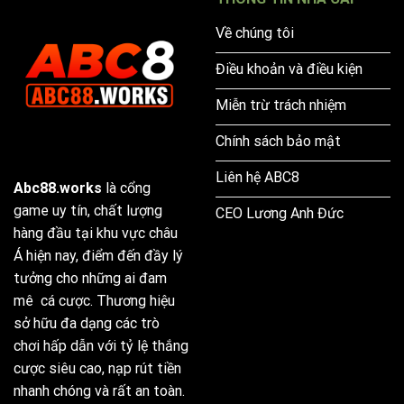
Về chúng tôi
Điều khoản và điều kiện
Miễn trừ trách nhiệm
Chính sách bảo mật
Liên hệ ABC8
Abc88.works
là cổng
game uy tín, chất lượng
CEO Lương Anh Đức
hàng đầu tại khu vực châu
Á hiện nay, điểm đến đầy lý
tưởng cho những ai đam
mê cá cược. Thương hiệu
sở hữu đa dạng các trò
chơi hấp dẫn với tỷ lệ thắng
cược siêu cao, nạp rút tiền
nhanh chóng và rất an toàn.