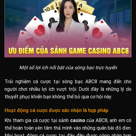
Một số lợi ích nổi bật của sòng bạc trực tuyến
Trải nghiệm cá cược tại sòng bạc ABC8 mang đến cho
người chơi nhiều lợi ích vượt trội. Dưới đây là những lý do
thuyết phục khiến bạn không thể bỏ qua cơ hội này.
Hoạt động cá cược được xác nhận là hợp pháp
Khi tham gia cá cược tại sảnh
casino
của ABC8, anh em có
thể hoàn toàn yên tâm thả mình vào những quân bài đỏ đen.
Mọi hoạt động cá cược tại đây đều được công nhận hợp