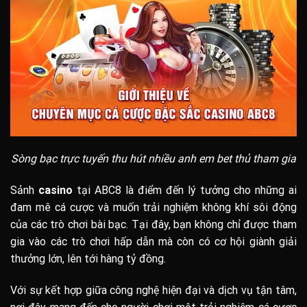
Sòng bạc trực tuyến thu hút nhiều anh em bet thủ tham gia
Sảnh
casino
tại ABC8 là điểm đến lý tưởng cho những ai
đam mê cá cược và muốn trải nghiệm không khí sôi động
của các trò chơi bài bạc. Tại đây, bạn không chỉ được tham
gia vào các trò chơi hấp dẫn mà còn có cơ hội giành giải
thưởng lớn, lên tới hàng tỷ đồng.
Với sự kết hợp giữa công nghệ hiện đại và dịch vụ tận tâm,