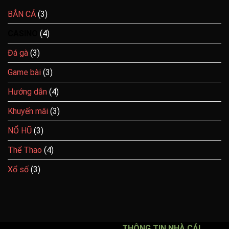
Hướng
Tại
BẮN CÁ
(3)
Dẫn
ABC8
Gửi
CASINO
(4)
Vốn
Chỉ
2
Đá gà
(3)
Phút
Game bài
(3)
Hướng dẫn
(4)
Khuyến mãi
(3)
NỔ HŨ
(3)
Thể Thao
(4)
Xổ số
(3)
THÔNG TIN NHÀ CÁI