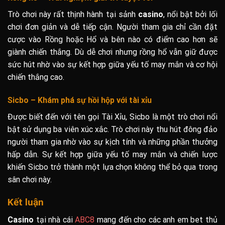
Trò chơi này rất thịnh hành tại sảnh
casino
, nổi bật bởi lối
chơi đơn giản và dễ tiếp cận. Người tham gia chỉ cần đặt
cược vào Rồng hoặc Hổ và bên nào có điểm cao hơn sẽ
giành chiến thắng. Dù dễ chơi nhưng rồng hổ vẫn giữ được
sức hút nhờ vào sự kết hợp giữa yếu tố may mắn và cơ hội
chiến thắng cao.
Sicbo – Khám phá sự hồi hộp với tài xỉu
Được biết đến với tên gọi Tài Xỉu, Sicbo là một trò chơi nổi
bật sử dụng ba viên xúc xắc. Trò chơi này thu hút đông đảo
người tham gia nhờ vào sự kịch tính và những phần thưởng
hấp dẫn. Sự kết hợp giữa yếu tố may mắn và chiến lược
khiến Sicbo trở thành một lựa chọn không thể bỏ qua trong
sân chơi này.
Kết luận
Casino
tại nhà cái
ABC8
mang đến cho các anh em bet thủ